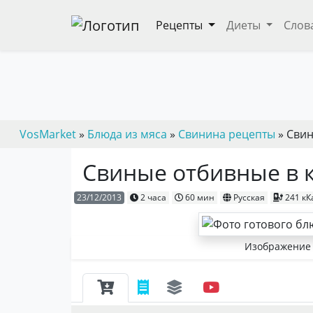
Рецепты
Диеты
Слов
VosMarket
»
Блюда из мяса
»
Свинина рецепты
» Свин
Свиные отбивные в 
23/12/2013
2 часа
60 мин
Русская
241 кК
Изображение 