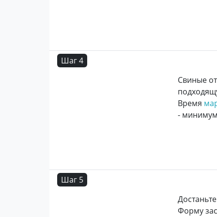
Шаг 4
Свиные от
подходящу
Время
ма
- минимум
Шаг 5
Достаньте
Форму зас