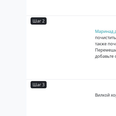
Шаг 2
Маринад 
почистить
также поч
Перемешив
добавьте 
Шаг 3
Вилкой хо