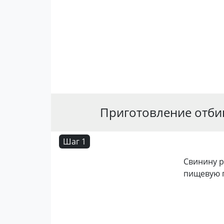
Приготовление отби
Шаг 1
Свинину р
пищевую п