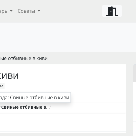
арь
Советы
ые отбивные в киви
киви
ал
'
Свиные отбивные в
...'