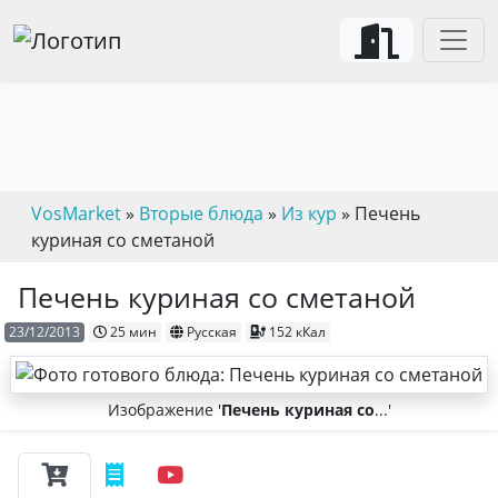
VosMarket
»
Вторые блюда
»
Из кур
» Печень
куриная со сметаной
Печень куриная со сметаной
23/12/2013
25 мин
Русская
152 кКал
Изображение '
Печень куриная со
...'