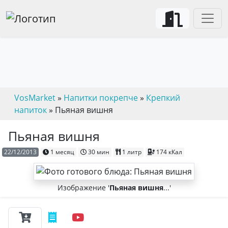
VosMarket
»
Напитки покрепче
»
Крепкий
напиток
» Пьяная вишня
Пьяная вишня
22/12/2013
1 месяц
30 мин
1 литр
174 кКал
Изображение '
Пьяная вишня
...'