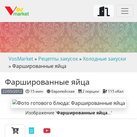
VosMarket
»
Рецепты закусок
»
Холодные закуски
» Фаршированные яйца
Фаршированные яйца
22/05/2012
15 мин
Европейская
2 порции
115 кКал
Изображение '
Фаршированные яйца
...'