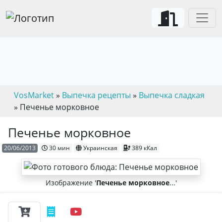
VosMarket
»
Выпечка рецепты
»
Выпечка сладкая
» Печенье морковное
Печенье морковное
20/06/2013
30 мин
Украинская
389 кКал
Изображение '
Печенье морковное
...'