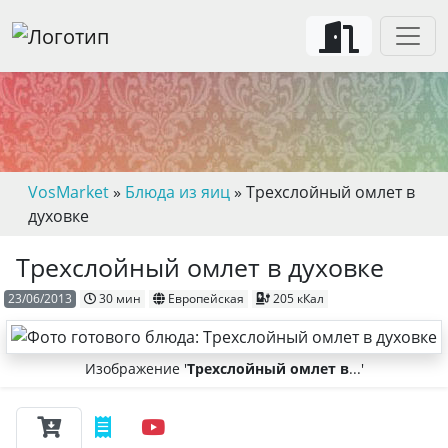
VosMarket
»
Блюда из яиц
» Трехслойный омлет в
духовке
Трехслойный омлет в духовке
23/06/2013
30 мин
Европейская
205 кКал
Изображение '
Трехслойный омлет в
...'