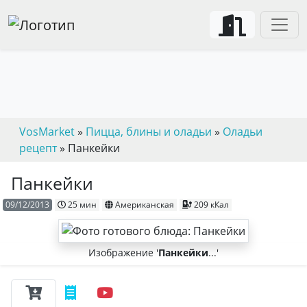
VosMarket
»
Пицца, блины и оладьи
»
Оладьи
рецепт
» Панкейки
Панкейки
09/12/2013
25 мин
Американская
209 кКал
Изображение '
Панкейки
...'