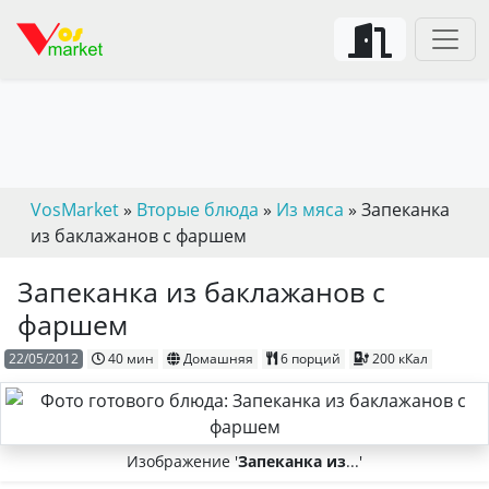
VosMarket
»
Вторые блюда
»
Из мяса
» Запеканка
из баклажанов с фаршем
Запеканка из баклажанов с
фаршем
22/05/2012
40 мин
Домашняя
6 порций
200 кКал
Изображение '
Запеканка из
...'