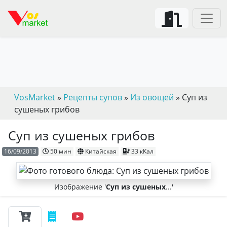
VosMarket
»
Рецепты супов
»
Из овощей
» Суп из
сушеных грибов
Суп из сушеных грибов
16/09/2013
50 мин
Китайская
33 кКал
Изображение '
Суп из сушеных
...'