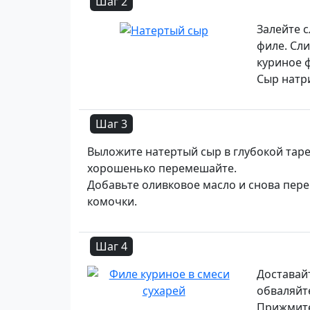
Шаг 2
Залейте с
филе. Сл
куриное 
Сыр натри
Шаг 3
Выложите натертый сыр в глубокой тар
хорошенько перемешайте.
Добавьте оливковое масло и снова пере
комочки.
Шаг 4
Доставай
обваляйте
Прижмите