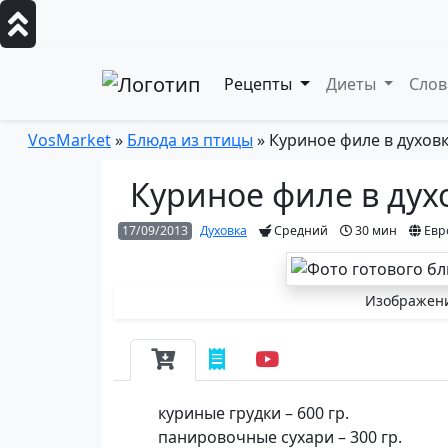
Рецепты
Диеты
Сло
VosMarket
»
Блюда из птицы
» Куриное филе в духов
Куриное филе в дух
17/09/2013
Духовка
Средний
30 мин
Евр
Изображени
куриные грудки – 600 гр.
панировочные сухари – 300 гр.