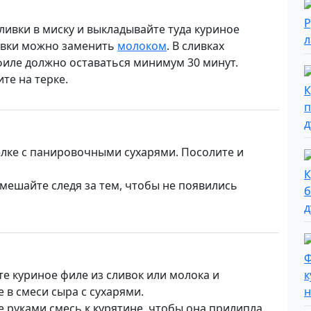
ливки в миску и выкладывайте туда куриное
ивки можно заменить
молоком
. В сливках
филе должно оставаться минимум 30 минут.
те на терке.
елке с панировочными сухарями. Посолите и
мешайте следя за тем, чтобы не появились
те куриное филе из сливок или молока и
 в смеси сыра с сухарями.
 руками смесь к курятине, чтобы она прилипла