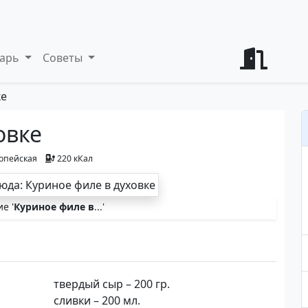
варь
Советы
ке
овке
опейская
220 кКал
е '
Куриное филе в
...'
твердый сыр – 200 гр.
сливки – 200 мл.