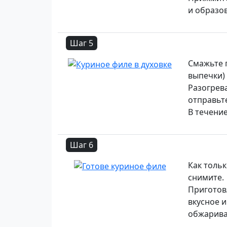
и образов
Шаг 5
Смажьте 
выпечки)
Разогрева
отправьт
В течение
Шаг 6
Как толь
снимите.
Приготов
вкусное 
обжарива