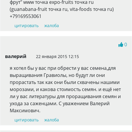
фрут" www точка expo-fruits точка ru
(guanabana-fruit точка ru, vita-foods точка ru)
+79169553061
цитировать
жалоба
0
валерий
22 января 2015 12:15
я хотел бы у вас при обрести у вас семена,для
выращивания Гравиолы, но будут ли они
прорастать так как они были схвачены нашими
морозами, и какова стоимость семян. и ещё нет
ли у вас литературы для проращивания семян и
ухода за саженцами. С уважением Валерий
Максимович.
цитировать
жалоба