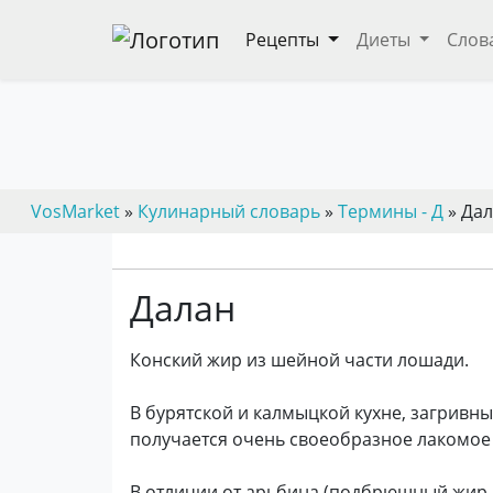
Рецепты
Диеты
Слов
VosMarket
»
Кулинарный словарь
»
Термины - Д
» Да
Далан
Конский жир из шейной части лошади.
В бурятской и калмыцкой кухне, загривны
получается очень своеобразное лакомое
В отличии от арьбина (подбрюшный жир к