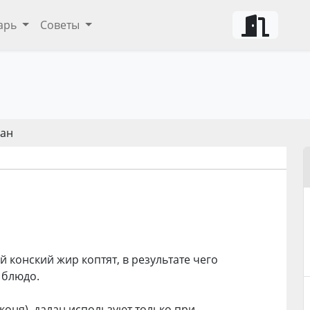
арь
Советы
лан
й конский жир коптят, в результате чего
 блюдо.
оня), далан используют только при