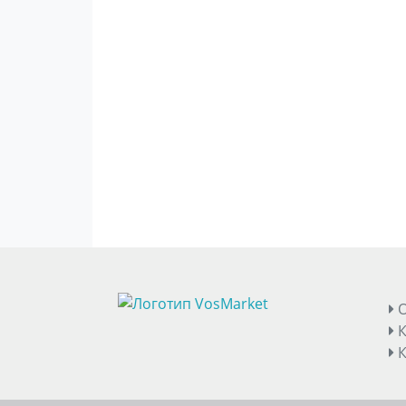
О
К
К