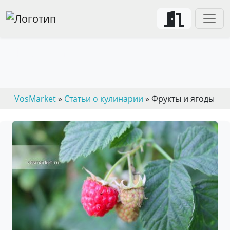
Фрукты и ягоды
VosMarket
»
Статьи о кулинарии
» Фрукты и ягоды