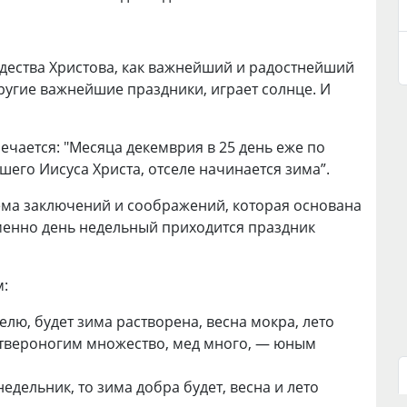
дества Христова, как важнейший и радостнейший
другие
важнейшие праздники
, играет солнце. И
мечается: "Месяца декемврия в 25 день еже по
шего Иисуса Христа, отселе начинается зима”.
ема заключений и соображений, которая основана
менно день недельный приходится праздник
м:
елю, будет зима растворена, весна мокра, лето
четвероногим множество, мед много, — юным
едельник, то зима добра будет, весна и лето