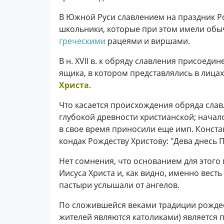
В Южной Руси славлением на праздник Р
школьники, которые при этом имели обы
греческими
рацеями и виршами.
В н. XVII в. к обряду славления присоед
ящика, в котором представлялись в лица
Христа
.
Что касается происхождения обряда славл
глубокой древности христианской; начало
в свое время приносили еще имп. Конста
кондак Рождеству Христову: "Дева днесь 
Нет сомнения, что основанием для этого
Иисуса Христа и, как видно, именно вест
пастыри услышали от ангелов.
По сложившейся веками традиции рождест
жителей являются католиками) является