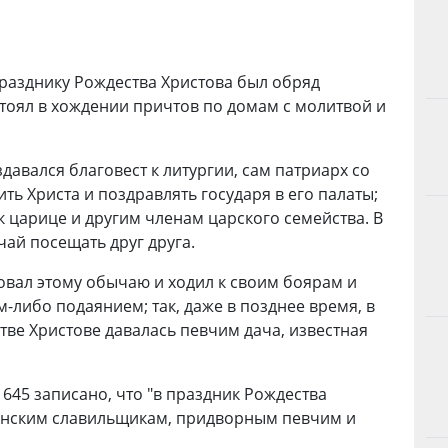
разднику Рождества Христова был обряд
остоял в хождении причтов по домам с молитвой и
давался благовест к литургии, сам патриарх со
ь Христа и поздравлять государя в его палаты;
 к царице и другим членам царского семейства. В
ай посещать друг друга.
овал этому обычаю и ходил к своим боярам и
либо подаянием; так, даже в позднее время, в
стве Христове давалась певчим дача, известная
645 записано, что "
в праздник Рождества
енским славильщикам, придворным певчим и