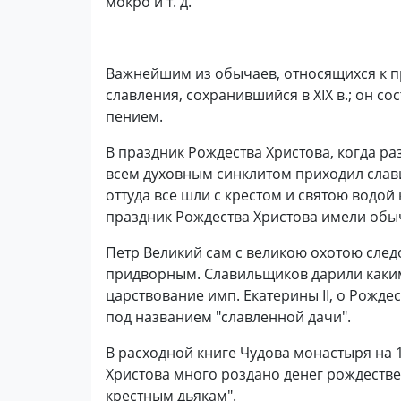
мокро и т. д.
Важнейшим из обычаев, относящихся к п
славления, сохранившийся в XIX в.; он с
пением.
В праздник Рождества Христова, когда раз
всем духовным синклитом приходил славит
оттуда все шли с крестом и святою водой
праздник Рождества Христова имели обыч
Петр Великий сам с великою охотою след
придворным. Славильщиков дарили каким-
царствование имп. Екатерины II, о Рожде
под названием "славленной дачи".
В расходной книге Чудова монастыря на 1
Христова много роздано денег рождеств
крестным дьякам"
.