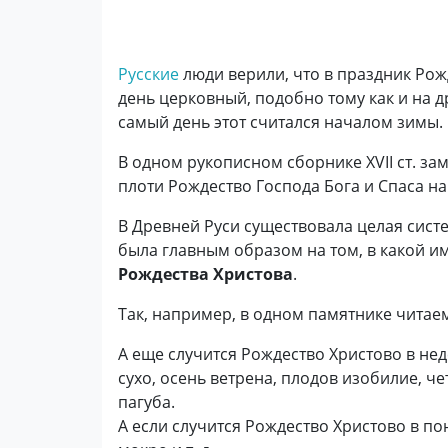
Русские
люди верили, что в праздник Рож
день церковный, подобно тому как и на 
самый день этот считался началом зимы.
В одном рукописном сборнике XVII ст. за
плоти Рождество Господа Бога и Спаса на
В Древней Руси существовала целая сист
была главным образом на том, в какой и
Рождества Христова
.
Так, например, в одном памятнике читае
А еще случится Рождество Христово в нед
сухо, осень ветрена, плодов изобилие, 
пагуба.
А если случится Рождество Христово в пон