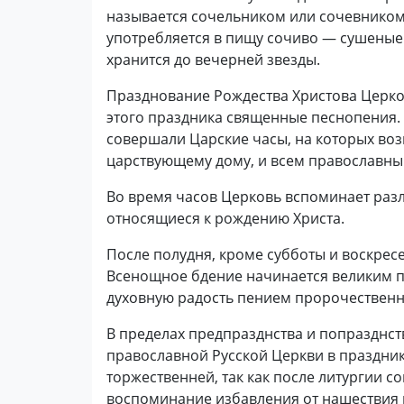
называется сочельником или сочевником, 
употребляется в пищу сочиво — сушеные 
хранится до вечерней звезды.
Празднование Рождества Христова Церковь
этого праздника священные песнопения. 
совершали Царские часы, на которых воз
царствующему дому, и всем православны
Во время часов Церковь вспоминает раз
относящиеся к рождению Христа.
После полудня, кроме субботы и воскрес
Всенощное бдение начинается великим 
духовную радость пением пророчественно
В пределах предпразднства и попразднств
православной Русской Церкви в праздни
торжественней, так как после литургии 
воспоминание избавления от нашествия га