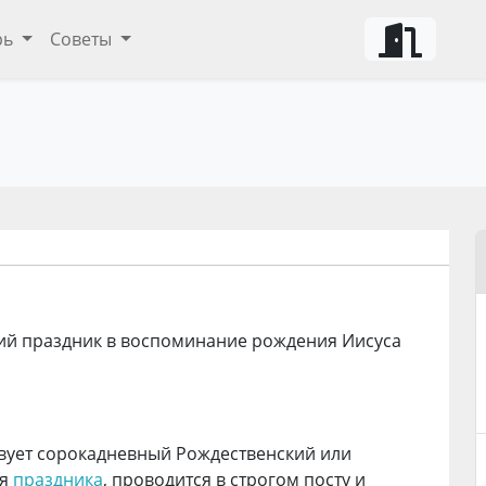
рь
Советы
кий праздник в воспоминание рождения Иисуса
вует сорокадневный Рождественский или
ия
праздника
, проводится в строгом посту и