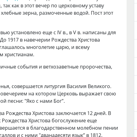
так как в этот вечер по церковному уставу
хлебные зерна, размоченные водой. Пост этот
ю установлено еще с IV в., в V в. написаны для
До 1917 в навечерии Рождества Христова
глашалось многолетие царю, и всему
м христианам.
личные события и ветхозаветные пророчества,
енья, совершается литургия Василия Великого.
повечерием на котором Церковь выражает свою
й песни: "Яко с нами Бог”.
а Рождества Христова заключается 12 дней. В
к Рождества Христова богослужение еще
совершается в благодарственном молебном пении
ллов и с ними "дванадесяти язык” в 1812.