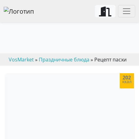
Рецепты пасхальных блюд
VosMarket
»
Праздничные блюда
» Рецепт пасхи
202
ккал