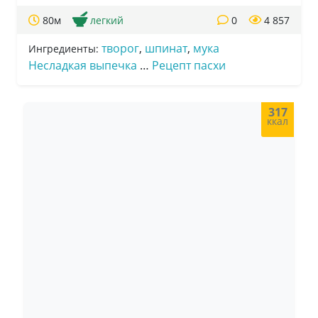
80м
легкий
0
4 857
творог
,
шпинат
,
мука
Ингредиенты:
Несладкая выпечка
…
Рецепт пасхи
317
ккал