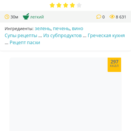
30м
легкий
0
8 631
зелень
,
печень
,
вино
Ингредиенты:
Супы рецепты
…
Из субпродуктов
…
Греческая кухня
…
Рецепт пасхи
297
ккал