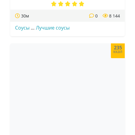
30м
0
8 144
Соусы
…
Лучшие соусы
235
ккал