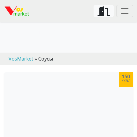
Домашние соусы и подливки
VosMarket
» Соусы
150
ккал