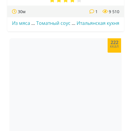
30м
1
9 510
Из мяса
…
Томатный соус
…
Итальянская кухня
222
ккал