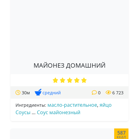
МАЙОНЕЗ ДОМАШНИЙ
30м
средний
0
6 723
масло-растительное
,
яйцо
Ингредиенты:
Соусы
…
Соус майонезный
587
ккал