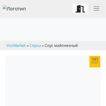
Домашний майонез и
майонезный соус
VosMarket
»
Соусы
» Соус майонезный
543
ккал