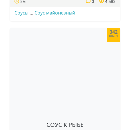
5м
0
4 583
Соусы
…
Соус майонезный
342
ккал
СОУС К РЫБЕ