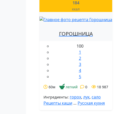
184
ккал
ГОРОШНИЦА
100
1
2
3
4
5
60м
легкий
0
18 987
горох
,
лук
,
сало
Ингредиенты:
Рецепты каши
…
Русская кухня