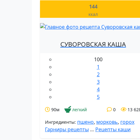
144
ккал
СУВОРОВСКАЯ КАША
100
1
2
3
4
5
90м
легкий
0
13 62
пшено
,
морковь
,
горох
Ингредиенты:
Гарниры рецепты
…
Рецепты каши