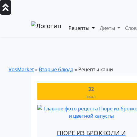
Рецепты
Диеты
Сло
Каши на молоке и воде
— пошаговые кулинарные рецепты, дие
VosMarket
»
Вторые блюда
» Рецепты каши
32
ккал
ПЮРЕ ИЗ БРОККОЛИ И