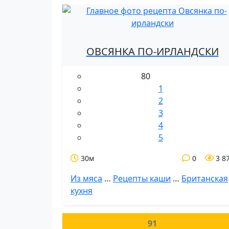
ОВСЯНКА ПО-ИРЛАНДСКИ
80
1
2
3
4
5
30м
0
3 8
Из мяса
…
Рецепты каши
…
Британская
кухня
91