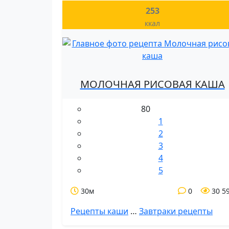
253
ккал
МОЛОЧНАЯ РИСОВАЯ КАША
80
1
2
3
4
5
30м
0
30 5
Рецепты каши
…
Завтраки рецепты