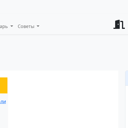
варь
Советы
ты и советы