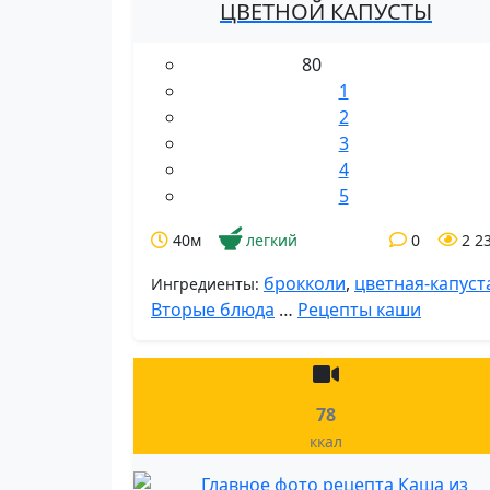
ЦВЕТНОЙ КАПУСТЫ
80
1
2
3
4
5
40м
легкий
0
2 2
брокколи
,
цветная-капуст
Ингредиенты:
Вторые блюда
…
Рецепты каши
78
ккал