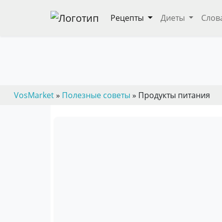
Рецепты
Диеты
Слов
Продукты питания
— пошаговые кулинарные рецепты, дие
VosMarket
»
Полезные советы
» Продукты питания