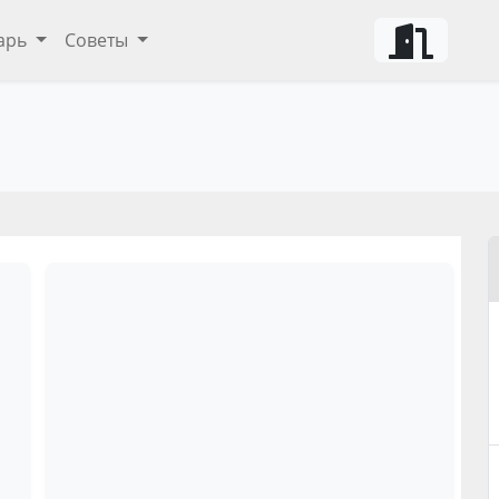
арь
Советы
ты и советы