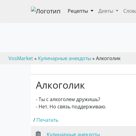
Рецепты
Диеты
Слов
VosMarket
»
Кулинарные анекдоты
» Алкоголик
Алкоголик
- Ты с алкоголем дружишь?
- Нет. Но связь поддерживаю.
/
Печатать
Кулинарные анекдоты