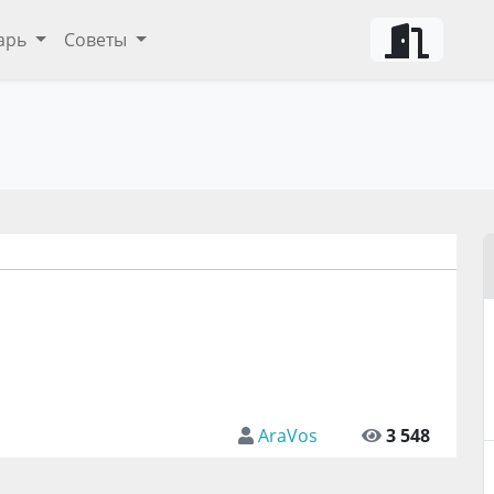
арь
Советы
AraVos
3 548