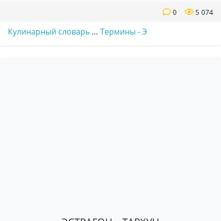
0
5 074
Кулинарный словарь
…
Термины - Э