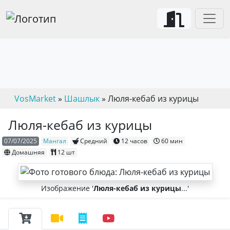
VosMarket
»
Шашлык
» Люля-кебаб из курицы
Люля-кебаб из курицы
07/07/2025
Мангал
Средний
12 часов
60 мин
Домашняя
12
шт
Изображение '
Люля-кебаб из курицы
...'