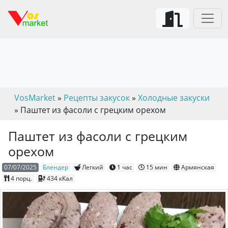
VosMarket
»
Рецепты закусок
»
Холодные закуски
» Паштет из фасоли с грецким орехом
Паштет из фасоли с грецким
орехом
07/07/2025
Блендер
Легкий
1 час
15 мин
Армянская
4
порц.
434 кКал