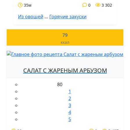
35м
0
3 302
Из овощей
…
Горячие закуски
79
ккал
САЛАТ С ЖАРЕНЫМ АРБУЗОМ
80
1
2
3
4
5