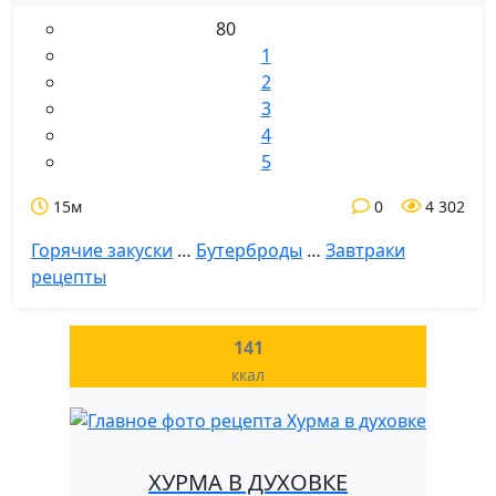
80
1
2
3
4
5
15м
0
4 302
Горячие закуски
…
Бутерброды
…
Завтраки
рецепты
141
ккал
ХУРМА В ДУХОВКЕ