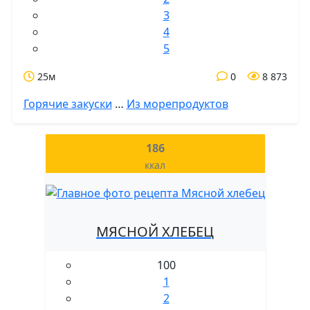
3
4
5
25м
0
8 873
Горячие закуски
…
Из морепродуктов
186
ккал
МЯСНОЙ ХЛЕБЕЦ
100
1
2