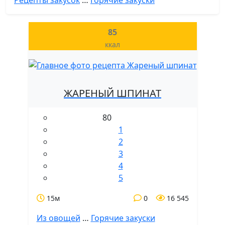
Рецепты закусок
…
Горячие закуски
85
ккал
ЖАРЕНЫЙ ШПИНАТ
80
1
2
3
4
5
15м
0
16 545
Из овощей
…
Горячие закуски