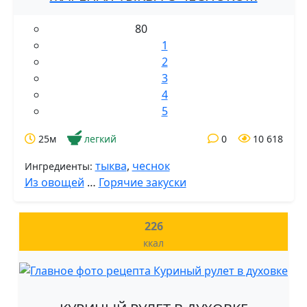
80
1
2
3
4
5
25м
легкий
0
10 618
тыква
,
чеснок
Ингредиенты:
Из овощей
…
Горячие закуски
226
ккал