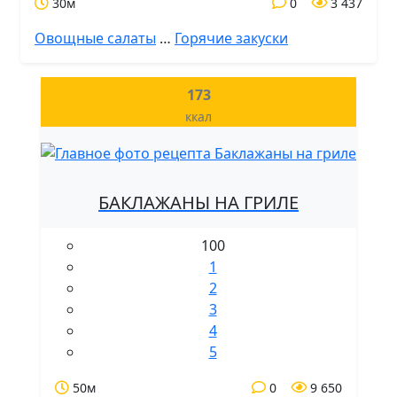
30м
0
3 437
Овощные салаты
…
Горячие закуски
173
ккал
БАКЛАЖАНЫ НА ГРИЛЕ
100
1
2
3
4
5
50м
0
9 650