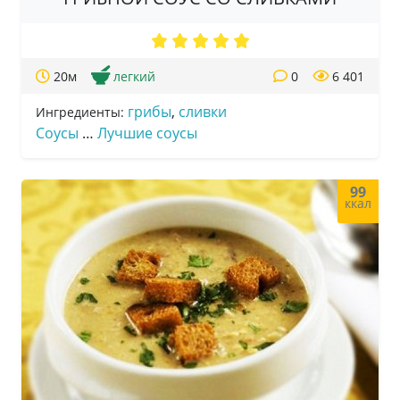
20м
легкий
0
6 401
грибы
,
сливки
Ингредиенты:
Соусы
…
Лучшие соусы
99
ккал