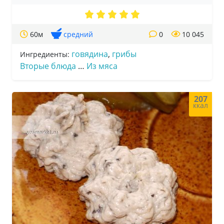
60м
средний
0
10 045
говядина
,
грибы
Ингредиенты:
Вторые блюда
…
Из мяса
207
ккал