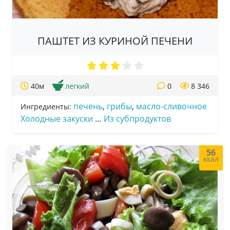
ПАШТЕТ ИЗ КУРИНОЙ ПЕЧЕНИ
40м
легкий
0
8 346
печень
,
грибы
,
масло-сливочное
Ингредиенты:
Холодные закуски
…
Из субпродуктов
56
ккал