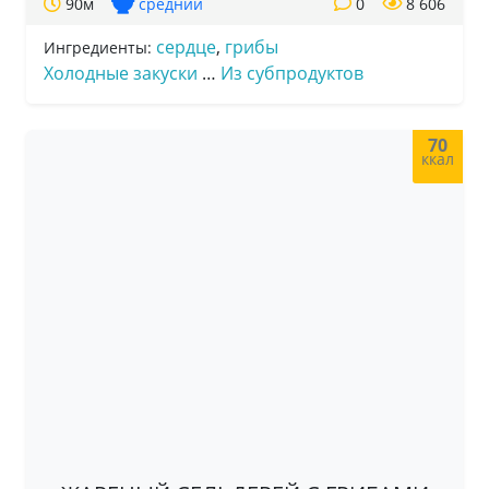
90м
средний
0
8 606
сердце
,
грибы
Ингредиенты:
Холодные закуски
…
Из субпродуктов
70
ккал