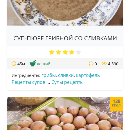
СУП-ПЮРЕ ГРИБНОЙ СО СЛИВКАМИ
45м
легкий
0
4 390
грибы
,
сливки
,
картофель
Ингредиенты:
Рецепты супов
…
Супы рецепты
128
ккал