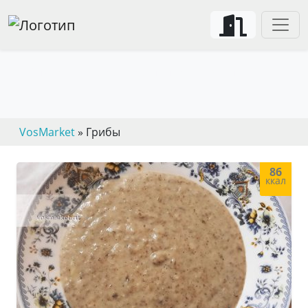
Грибы – основной ингредеинт
VosMarket
» Грибы
86
ккал