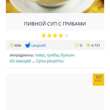
ПИВНОЙ СУП С ГРИБАМИ
60м
средний
0
4 731
пиво
,
грибы
,
бульон
Ингредиенты:
Из овощей
…
Супы рецепты
107
ккал