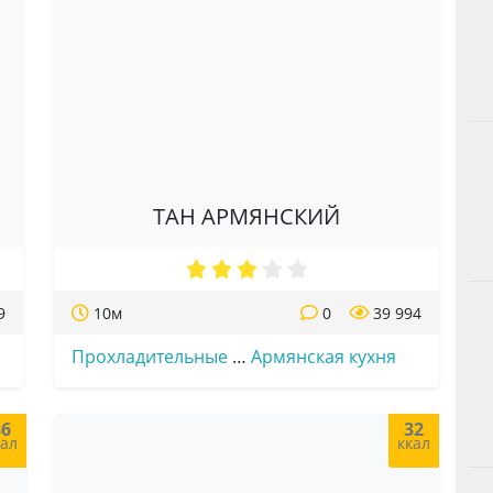
ТАН АРМЯНСКИЙ
9
10м
0
39 994
Прохладительные
…
Армянская кухня
86
32
кал
ккал