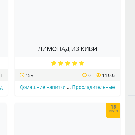
ЛИМОНАД ИЗ КИВИ
21
15м
0
14 003
д
Домашние напитки
…
Прохладительные
18
ккал