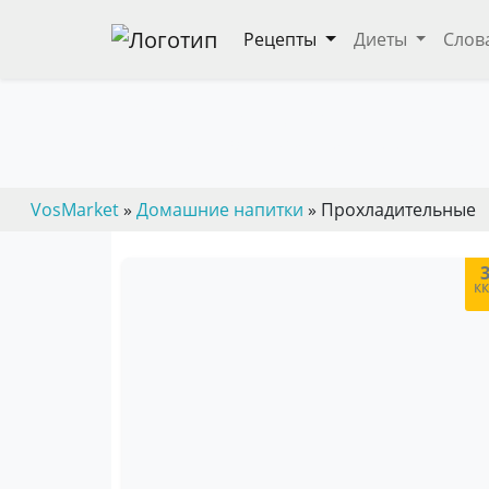
Рецепты
Диеты
Слов
Рецепты прохладитель
— пошаговые кулинарные рецепты, дие
VosMarket
»
Домашние напитки
» Прохладительные
к