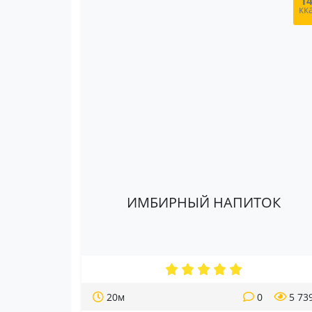
1
кк
ИМБИРНЫЙ НАПИТОК
20м
0
5 73