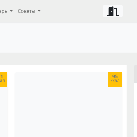
арь
Советы
ных напитков
ты и советы
31
95
кал
ккал