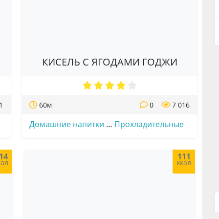
КИСЕЛЬ С ЯГОДАМИ ГОДЖИ
1
60м
0
7 016
Домашние напитки
…
Прохладительные
14
111
кал
ккал