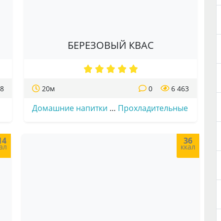
БЕРЕЗОВЫЙ КВАС
78
20м
0
6 463
Домашние напитки
…
Прохладительные
14
36
ал
ккал