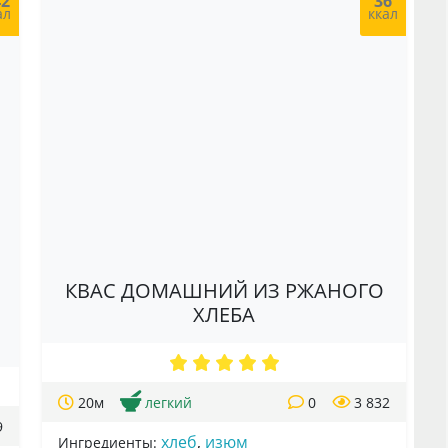
42
36
ал
ккал
КВАС ДОМАШНИЙ ИЗ РЖАНОГО
ХЛЕБА
20м
легкий
0
3 832
9
хлеб
,
изюм
Ингредиенты: