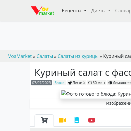
Рецепты
Диеты
Слова
VosMarket
»
Салаты
»
Салаты из курицы
» Куриный са
Куриный салат с фас
07/07/2025
Варка
Легкий
30 мин
Домашня
Изображени