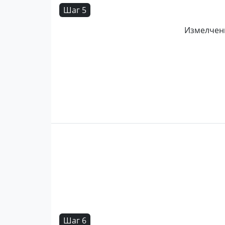
Шаг 5
Измелченн
Шаг 6