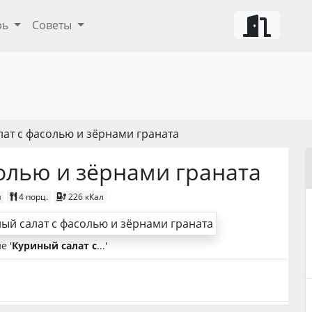
рь
Советы
лат с фасолью и зёрнами граната
олью и зёрнами граната
я
4
порц.
226 кКал
е '
Куриный салат с
...'