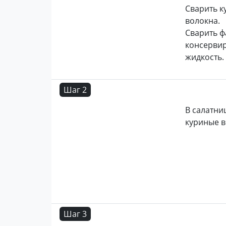
Сварить к
волокна.
Сварить ф
консервир
жидкость.
Шаг 2
В салатни
куриные в
Шаг 3