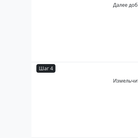
Далее доб
Шаг 4
Измельчит