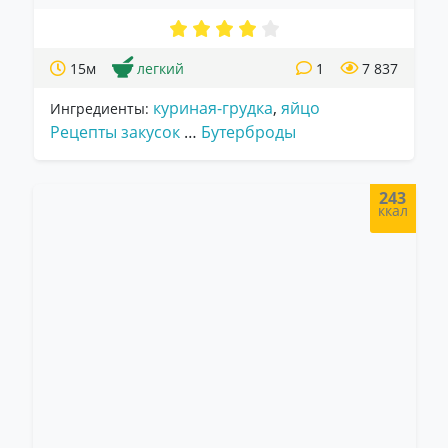
15м
легкий
1
7 837
куриная-грудка
,
яйцо
Ингредиенты:
Рецепты закусок
…
Бутерброды
243
ккал