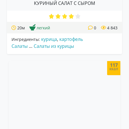
КУРИНЫЙ САЛАТ С СЫРОМ
20м
легкий
0
4 843
курица
,
картофель
Ингредиенты:
Салаты
…
Салаты из курицы
117
ккал