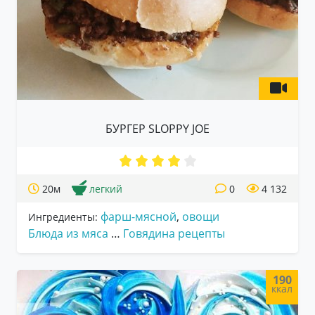
БУРГЕР SLOPPY JOE
20м
легкий
0
4 132
фарш-мясной
,
овощи
Ингредиенты:
Блюда из мяса
…
Говядина рецепты
190
ккал