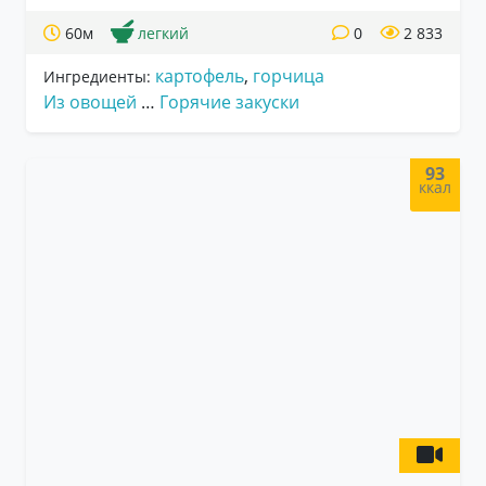
60м
легкий
0
2 833
картофель
,
горчица
Ингредиенты:
Из овощей
…
Горячие закуски
93
ккал