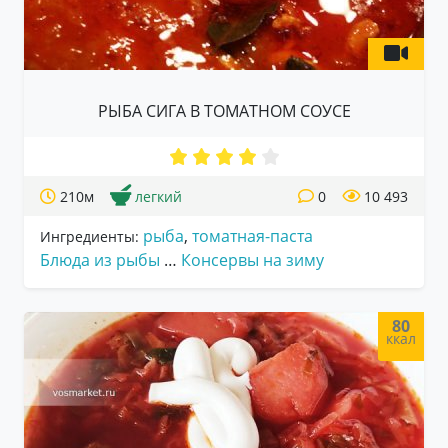
РЫБА СИГА В ТОМАТНОМ СОУСЕ
210м
легкий
0
10 493
рыба
,
томатная-паста
Ингредиенты:
Блюда из рыбы
…
Консервы на зиму
80
ккал