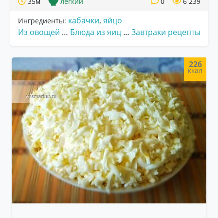
35м
легкий
0
6 239
кабачки
,
яйцо
Ингредиенты:
Из овощей
…
Блюда из яиц
…
Завтраки рецепты
226
ккал