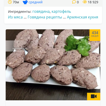
70м
средний
0
18 929
говядина
,
картофель
Ингредиенты:
Из мяса
…
Говядина рецепты
…
Армянская кухня
434
ккал