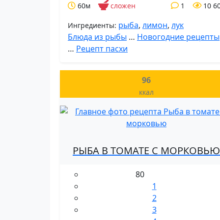
60м
сложен
1
10 6
рыба
,
лимон
,
лук
Ингредиенты:
Блюда из рыбы
…
Новогодние рецепты
…
Рецепт пасхи
96
ккал
РЫБА В ТОМАТЕ С МОРКОВЬЮ
80
1
2
3