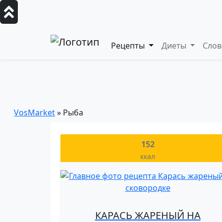
Рецепты
Диеты
Сло
Рыба – основной ингре
— пошаговые кулинарные рецепты, дие
VosMarket
» Рыба
152
ккал
КАРАСЬ ЖАРЕНЫЙ НА