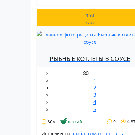
150
ккал
РЫБНЫЕ КОТЛЕТЫ В СОУСЕ
80
1
2
3
4
5
30м
легкий
0
4 3
рыба
,
томатная-паста
Ингредиенты: