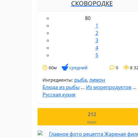
СКОВОРОДКЕ
80
1
2
3
4
5
60м
средний
0
8 3
рыба
,
лимон
Ингредиенты:
Блюда из рыбы
…
Из морепродуктов
…
Русская кухня
212
ккал