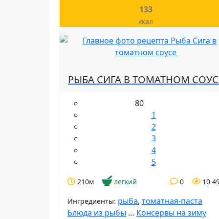
133
ккал
РЫБА СИГА В ТОМАТНОМ СОУС
80
1
2
3
4
5
210м
легкий
0
10 4
рыба
,
томатная-паста
Ингредиенты:
Блюда из рыбы
…
Консервы на зиму