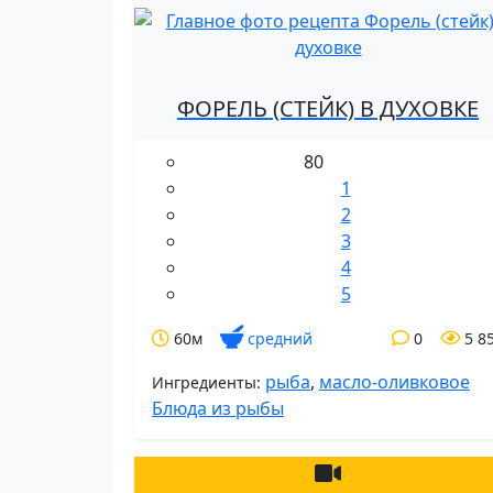
ФОРЕЛЬ (СТЕЙК) В ДУХОВКЕ
80
1
2
3
4
5
60м
средний
0
5 8
рыба
,
масло-оливковое
Ингредиенты:
Блюда из рыбы