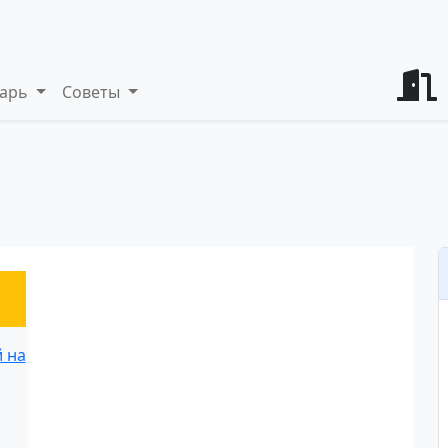
варь
Советы
деинт
ты и советы