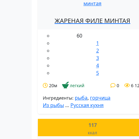
ЖАРЕНАЯ ФИЛЕ МИНТАЯ
60
1
2
3
4
5
20м
легкий
0
6 1
рыба
,
горчица
Ингредиенты:
Из рыбы
…
Русская кухня
117
ккал