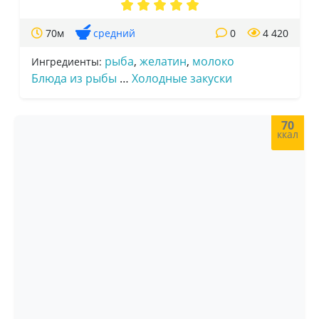
70м
средний
0
4 420
рыба
,
желатин
,
молоко
Ингредиенты:
Блюда из рыбы
…
Холодные закуски
70
ккал