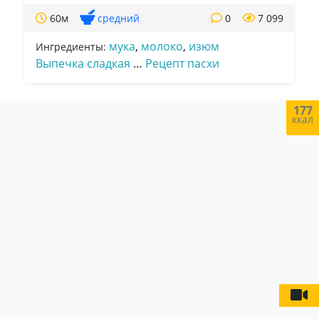
60м
средний
0
7 099
мука
,
молоко
,
изюм
Ингредиенты:
Выпечка сладкая
…
Рецепт пасхи
177
ккал