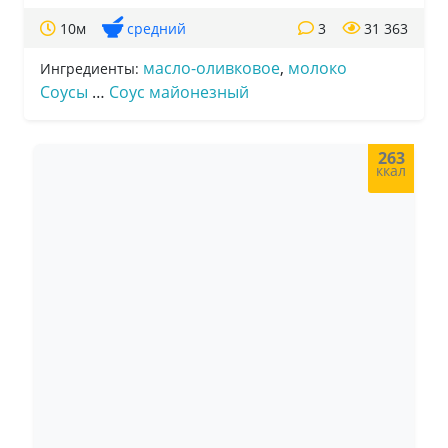
10м
средний
3
31 363
масло-оливковое
,
молоко
Ингредиенты:
Соусы
…
Соус майонезный
263
ккал