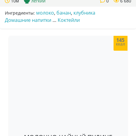
10м
легкий
0
6 680
молоко
,
банан
,
клубника
Ингредиенты:
Домашние напитки
…
Коктейли
145
ккал