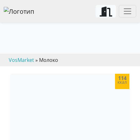
VosMarket
» Молоко
114
ккал