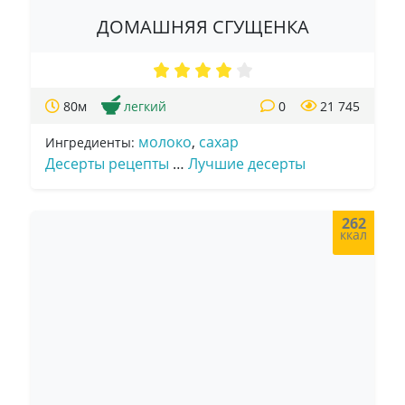
ДОМАШНЯЯ СГУЩЕНКА
80м
легкий
0
21 745
молоко
,
сахар
Ингредиенты:
Десерты рецепты
…
Лучшие десерты
262
ккал