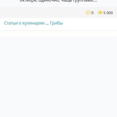
октября, одиночно, чаще группами....
0
5 000
Статьи о кулинарии
…
Грибы