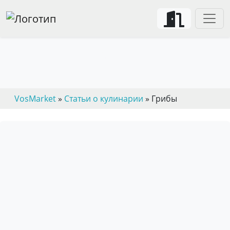
Съедобные и ядовитые грибы
VosMarket
»
Статьи о кулинарии
» Грибы