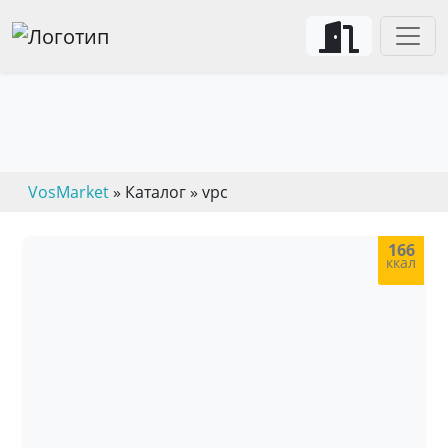
VosMarket
» Каталог » vpc
166
ккал