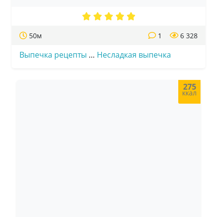
50м
1
6 328
Выпечка рецепты
…
Несладкая выпечка
275
ккал