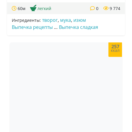
60м
легкий
0
9 774
творог
,
мука
,
изюм
Ингредиенты:
Выпечка рецепты
…
Выпечка сладкая
257
ккал