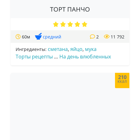
ТОРТ ПАНЧО
60м
средний
2
11 792
сметана
,
яйцо
,
мука
Ингредиенты:
Торты рецепты
…
На день влюбленных
210
ккал