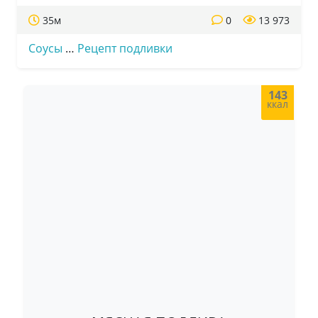
35м
0
13 973
Соусы
…
Рецепт подливки
143
ккал