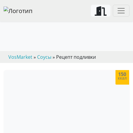
Рецепты вкусных домашних
подливок
VosMarket
»
Соусы
» Рецепт подливки
150
ккал