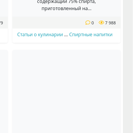
содержащий 75% спирта,
приготовленный на...
79
0
7 988
Статьи о кулинарии
…
Спиртные напитки