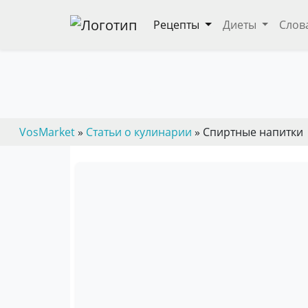
Рецепты
Диеты
Слов
Виды и сорта спиртных
— пошаговые кулинарные рецепты, дие
VosMarket
»
Статьи о кулинарии
» Спиртные напитки