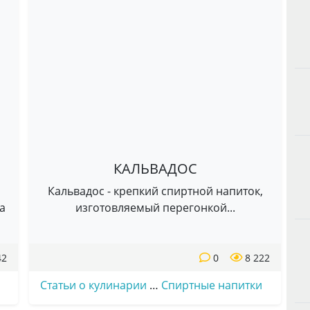
КАЛЬВАДОС
Кальвадос - крепкий спиртной напиток,
а
изготовляемый перегонкой...
42
0
8 222
Статьи о кулинарии
…
Спиртные напитки