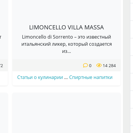
LIMONCELLO VILLA MASSA
т
Limoncello di Sorrento – это известный
.
итальянский ликер, который создается
из...
72
0
14 284
Статьи о кулинарии
…
Спиртные напитки