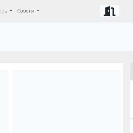
арь
Советы
 напитков
ты и советы