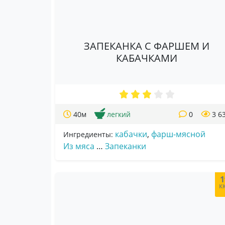
ЗАПЕКАНКА С ФАРШЕМ И
КАБАЧКАМИ
40м
легкий
0
3 6
кабачки
,
фарш-мясной
Ингредиенты:
Из мяса
…
Запеканки
1
к