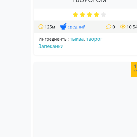
125м
средний
0
10 5
тыква
,
творог
Ингредиенты:
Запеканки
1
к