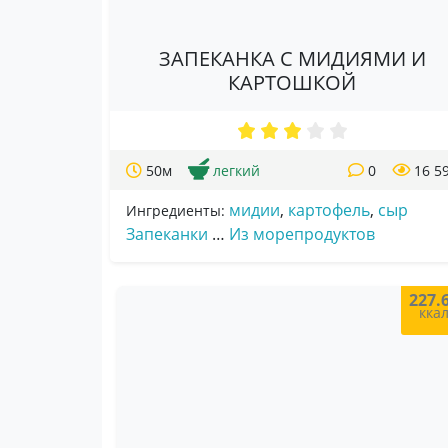
ЗАПЕКАНКА С МИДИЯМИ И
КАРТОШКОЙ
50м
легкий
0
16 5
мидии
,
картофель
,
сыр
Ингредиенты:
Запеканки
…
Из морепродуктов
227.
кка