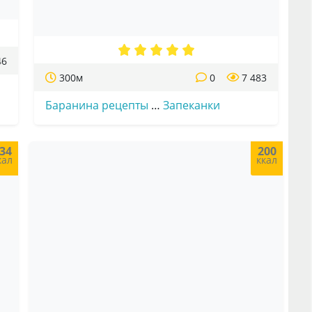
46
300м
0
7 483
Баранина рецепты
…
Запеканки
34
200
кал
ккал