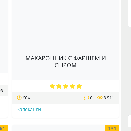
МАКАРОННИК С ФАРШЕМ И
СЫРОМ
98
60м
0
8 511
Запеканки
61
131