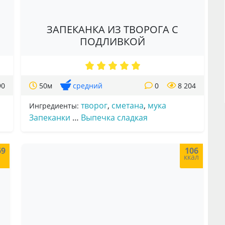
ЗАПЕКАНКА ИЗ ТВОРОГА С
ПОДЛИВКОЙ
90
50м
средний
0
8 204
творог
,
сметана
,
мука
Ингредиенты:
Запеканки
…
Выпечка сладкая
69
106
л
ккал