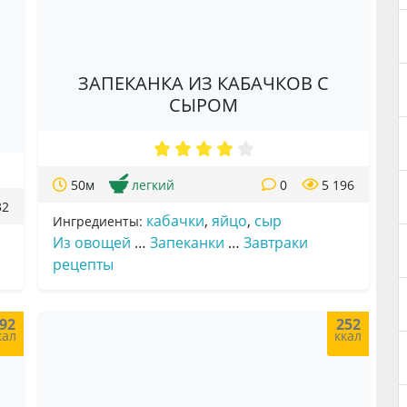
ЗАПЕКАНКА ИЗ КАБАЧКОВ С
СЫРОМ
50м
легкий
0
5 196
32
кабачки
,
яйцо
,
сыр
Ингредиенты:
Из овощей
…
Запеканки
…
Завтраки
рецепты
92
252
кал
ккал