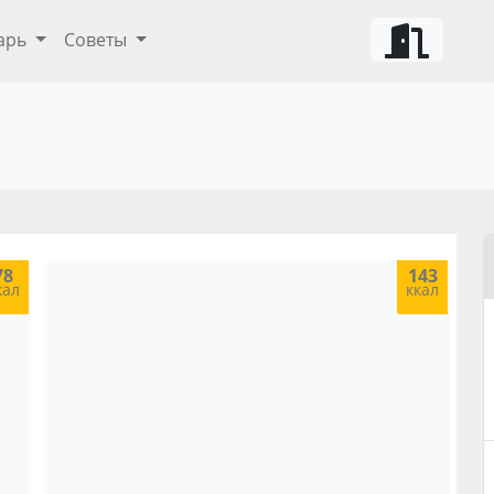
арь
Советы
ты и советы
78
143
кал
ккал