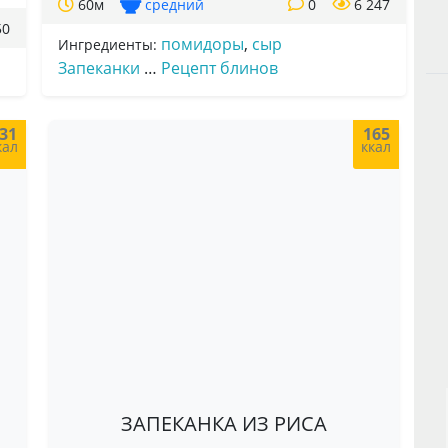
60м
средний
0
6 247
50
помидоры
,
сыр
Ингредиенты:
Запеканки
…
Рецепт блинов
31
165
кал
ккал
ЗАПЕКАНКА ИЗ РИСА