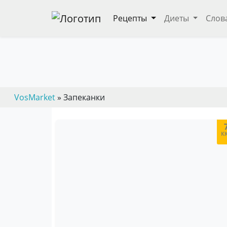
Рецепты
Диеты
Слов
Запеканки
— пошаговые кулинарные рецепты, дие
VosMarket
» Запеканки
к