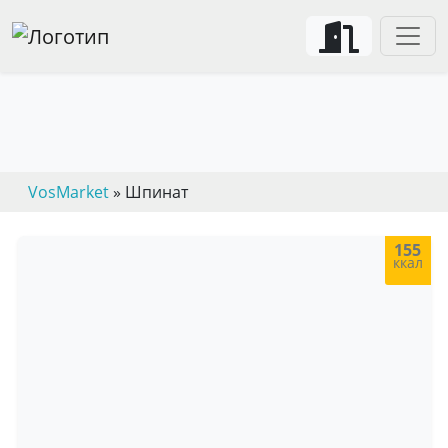
VosMarket
» Шпинат
155
ккал