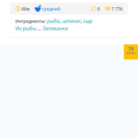
60м
средний
0
7 776
рыба
,
шпинат
,
сыр
Ингредиенты:
Из рыбы
…
Запеканки
74
ккал