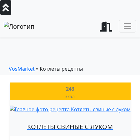
Рецепты котлет из мясного фарша
и овощей
VosMarket
» Котлеты рецепты
243
ккал
КОТЛЕТЫ СВИНЫЕ С ЛУКОМ