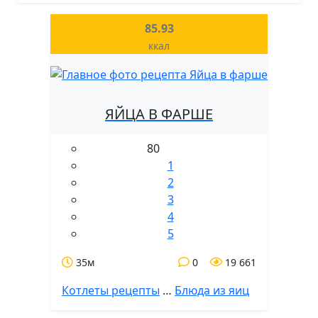
85.93
ккал
ЯЙЦА В ФАРШЕ
80
1
2
3
4
5
35м
0
19 661
Котлеты рецепты
…
Блюда из яиц