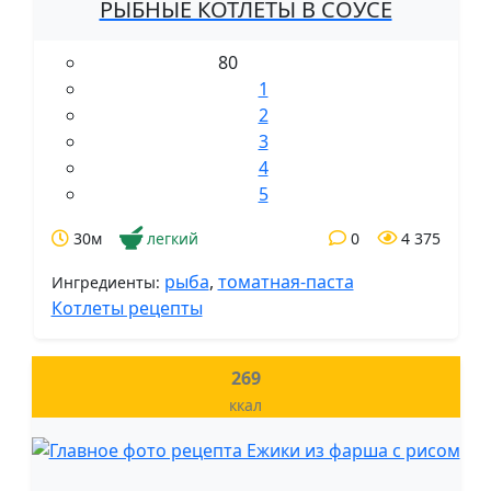
РЫБНЫЕ КОТЛЕТЫ В СОУСЕ
80
1
2
3
4
5
30м
легкий
0
4 375
рыба
,
томатная-паста
Ингредиенты:
Котлеты рецепты
269
ккал