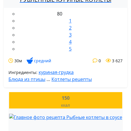
80
1
2
3
4
5
30м
средний
0
3 627
куриная-грудка
Ингредиенты:
Блюда из птицы
…
Котлеты рецепты
150
ккал