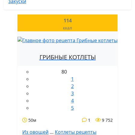
закуски
114
ккал
ГРИБНЫЕ КОТЛЕТЫ
80
1
2
3
4
5
50м
1
9 752
Из овощей
…
Котлеты рецепты