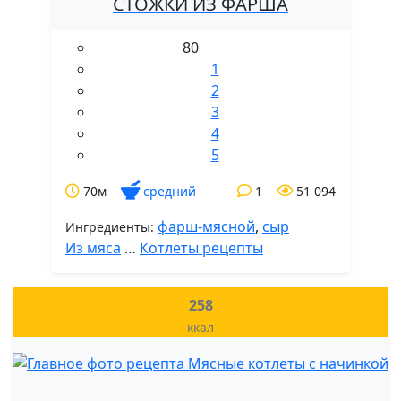
СТОЖКИ ИЗ ФАРША
80
1
2
3
4
5
70м
средний
1
51 094
фарш-мясной
,
сыр
Ингредиенты:
Из мяса
…
Котлеты рецепты
258
ккал