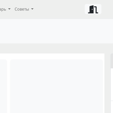
арь
Советы
ты и советы