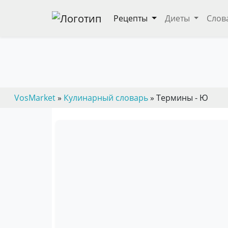
Рецепты
Диеты
Слов
Термины - Ю
— пошаговые кулинарные рецепты, дие
VosMarket
»
Кулинарный словарь
» Термины - Ю