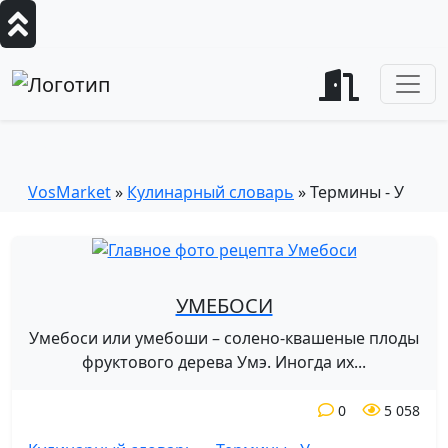
Термины - У
VosMarket
»
Кулинарный словарь
» Термины - У
УМЕБОСИ
Умебоси или умебоши – солено-квашеные плоды
фруктового дерева Умэ. Иногда их...
0
5 058