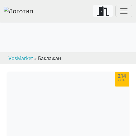
VosMarket
» Баклажан
214
ккал