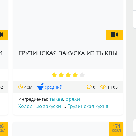
И
ГРУЗИНСКАЯ ЗАКУСКА ИЗ ТЫКВЫ
02
40м
средний
0
4 105
тыква
,
орехи
Ингредиенты:
Холодные закуски
…
Грузинская кухня
86
171
кал
ккал