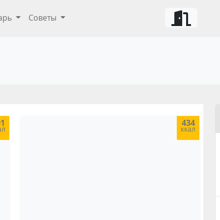
арь
Советы
 блендере
ты и советы
01
434
ал
ккал