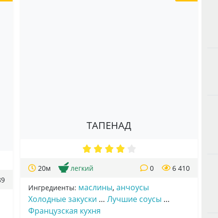
ТАПЕНАД
20м
легкий
0
6 410
89
маслины
,
анчоусы
Ингредиенты:
Холодные закуски
…
Лучшие соусы
…
Французская кухня