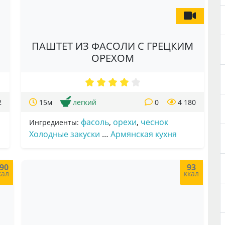
ПАШТЕТ ИЗ ФАСОЛИ С ГРЕЦКИМ
ОРЕХОМ
2
15м
легкий
0
4 180
фасоль
,
орехи
,
чеснок
Ингредиенты:
Холодные закуски
…
Армянская кухня
90
93
кал
ккал