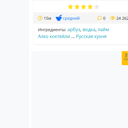
15м
средний
0
24 26
арбуз
,
водка
,
лайм
Ингредиенты:
Алко коктейли
…
Русская кухня
3
к