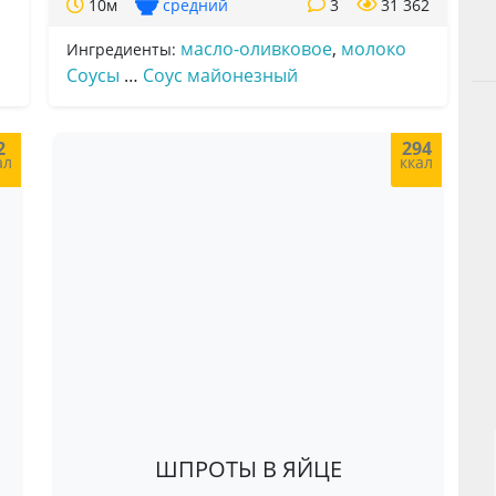
10м
средний
3
31 362
масло-оливковое
,
молоко
Ингредиенты:
Соусы
…
Соус майонезный
2
294
ал
ккал
ШПРОТЫ В ЯЙЦЕ