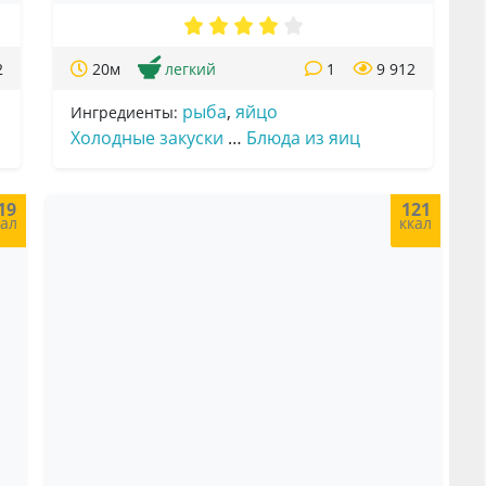
2
20м
легкий
1
9 912
рыба
,
яйцо
Ингредиенты:
Холодные закуски
…
Блюда из яиц
19
121
кал
ккал