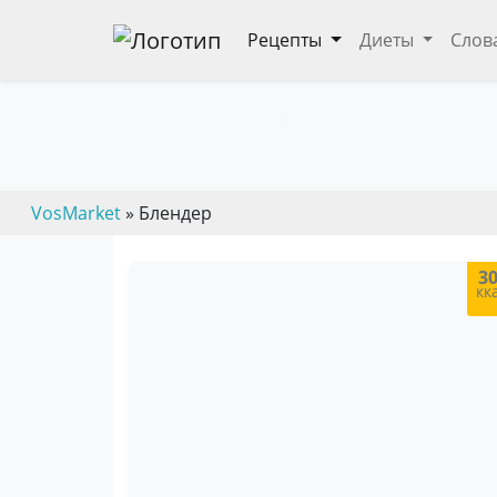
Рецепты
Диеты
Слов
Блюда измельченные в
— пошаговые кулинарные рецепты, дие
VosMarket
» Блендер
3
кк