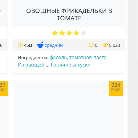
О
ОВОЩНЫЕ ФРИКАДЕЛЬКИ В
ТОМАТЕ
26
45м
средний
0
5 023
фасоль
,
томатная-паста
Ингредиенты:
Из овощей
…
Горячие закуски
31
324
кал
ккал