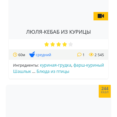
ЛЮЛЯ-КЕБАБ ИЗ КУРИЦЫ
60м
средний
1
2 545
куриная-грудка
,
фарш-куриный
Ингредиенты:
Шашлык
…
Блюда из птицы
244
ккал