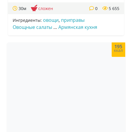
30м
сложен
0
5 655
овощи
,
приправы
Ингредиенты:
Овощные салаты
…
Армянская кухня
195
ккал