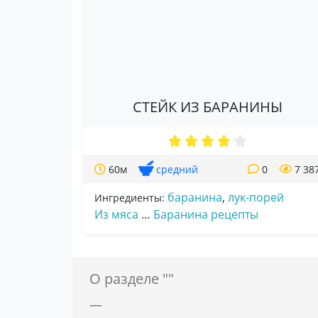
СТЕЙК ИЗ БАРАНИНЫ
60м
средний
0
7 38
баранина
,
лук-порей
Ингредиенты:
Из мяса
…
Баранина рецепты
О разделе ""