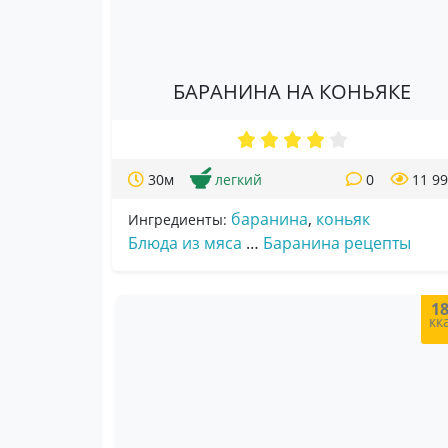
БАРАНИНА НА КОНЬЯКЕ
30м
легкий
0
11 9
баранина
,
коньяк
Ингредиенты:
Блюда из мяса
…
Баранина рецепты
1
кк