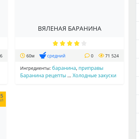
ВЯЛЕНАЯ БАРАНИНА
96
60м
средний
0
71 524
баранина
,
приправы
Ингредиенты:
Баранина рецепты
…
Холодные закуски
85
ал