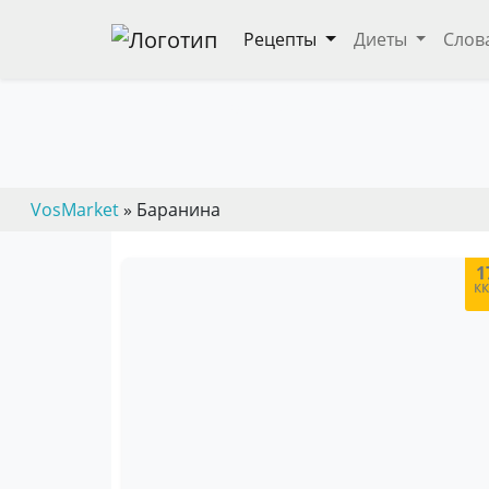
Рецепты
Диеты
Слов
— пошаговые кулинарные рецепты, дие
VosMarket
» Баранина
1
к