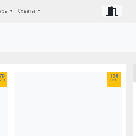
арь
Советы
ты и советы
79
130
кал
ккал