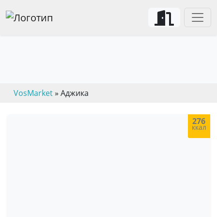
VosMarket
» Аджика
276
ккал