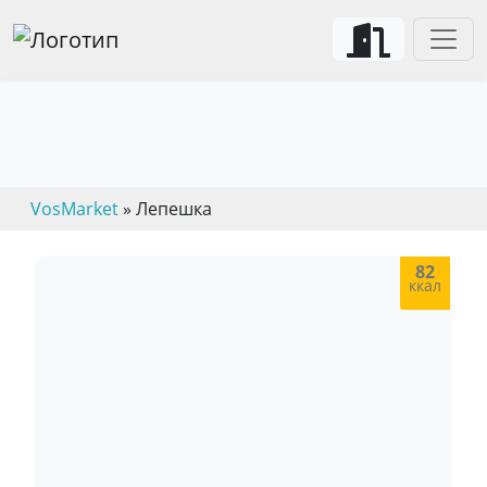
VosMarket
» Лепешка
82
ккал