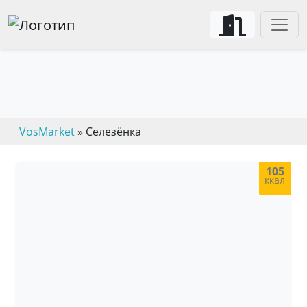
VosMarket
» Селезёнка
105
ккал