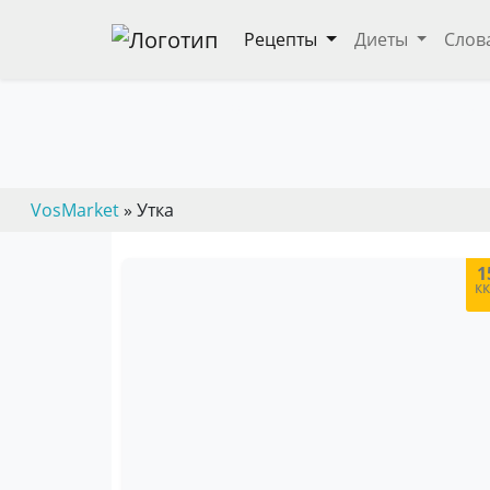
Рецепты
Диеты
Слов
— пошаговые кулинарные рецепты, дие
VosMarket
» Утка
1
к