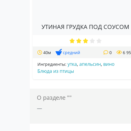
УТИНАЯ ГРУДКА ПОД СОУСОМ
40м
средний
0
6 9
утка
,
апельсин
,
вино
Ингредиенты:
Блюда из птицы
О разделе ""