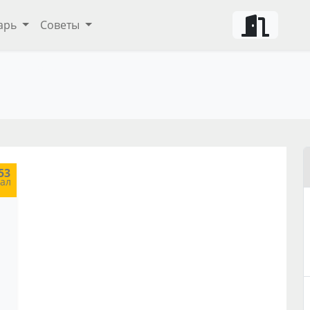
арь
Советы
ты и советы
53
кал