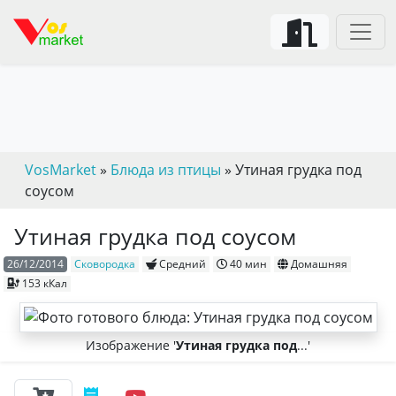
VosMarket
»
Блюда из птицы
» Утиная грудка под
соусом
Утиная грудка под соусом
26/12/2014
Сковородка
Средний
40 мин
Домашняя
153 кКал
Изображение '
Утиная грудка под
...'