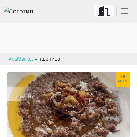
VosMarket
» пшеница
78
ккал