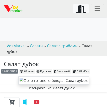
VosMarket
»
Салаты
»
Салат с грибами
» Салат
дубок
Салат дубок
22/05/2012
20 мин
Русская
6 порций
178 кКал
Изображение '
Салат дубок
...'